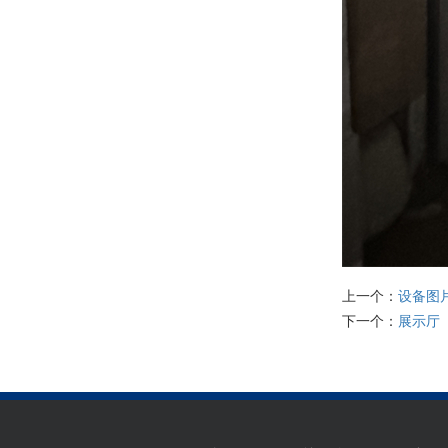
上一个：
设备图
下一个：
展示厅