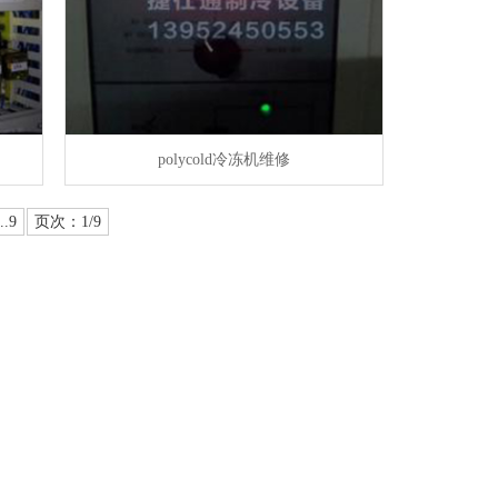
polycold冷冻机维修
..9
页次：1/9