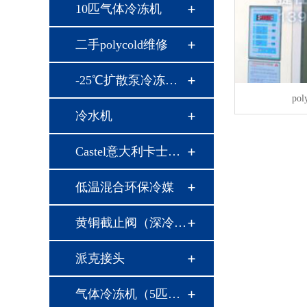
10匹气体冷冻机
二手polycold维修
-25℃扩散泵冷冻机…
po
冷水机
Castel意大利卡士妥…
低温混合环保冷媒
黄铜截止阀（深冷专…
派克接头
气体冷冻机（5匹，…